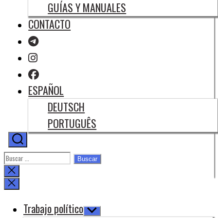
GUÍAS Y MANUALES
CONTACTO
ESPAÑOL
DEUTSCH
PORTUGUÊS
Buscar:
Cerrar
la
búsqueda
Trabajo político
Mostrar
el