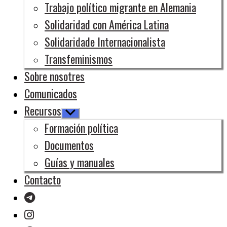
Trabajo político migrante en Alemania
submenú
Solidaridad con América Latina
Solidaridade Internacionalista
Transfeminismos
Sobre nosotres
Comunicados
Recursos
Mostrar
el
Formación política
submenú
Documentos
Guías y manuales
Contacto