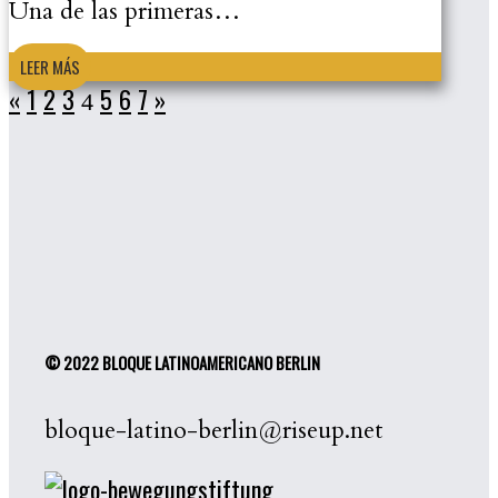
Una de las primeras…
LEER MÁS
«
1
2
3
5
6
7
»
4
© 2022 BLOQUE LATINOAMERICANO BERLIN
bloque-latino-berlin@riseup.net