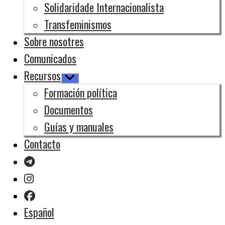
Solidaridade Internacionalista
Transfeminismos
Sobre nosotres
Comunicados
Recursos
Mostrar
el
Formación política
submenú
Documentos
Guías y manuales
Contacto
Español