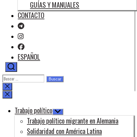
GUÍAS Y MANUALES
CONTACTO
ESPAÑOL
Buscar:
Cerrar
la
búsqueda
Trabajo político
Mostrar
el
Trabajo político migrante en Alemania
submenú
Solidaridad con América Latina